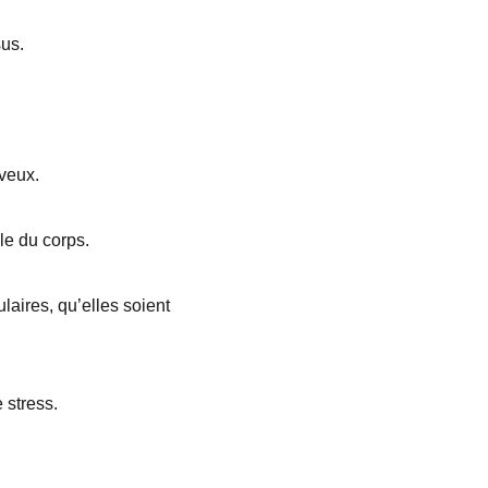
sus.
rveux.
le du corps.
laires, qu’elles soient
 stress.