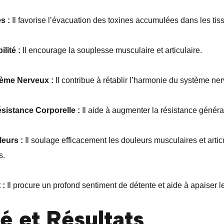
s :
Il favorise l’évacuation des toxines accumulées dans les tis
lité :
Il encourage la souplesse musculaire et articulaire.
tème Nerveux :
Il contribue à rétablir l’harmonie du système ne
sistance Corporelle :
Il aide à augmenter la résistance généra
eurs :
Il soulage efficacement les douleurs musculaires et articu
s.
 :
Il procure un profond sentiment de détente et aide à apaiser le
té et Résultats