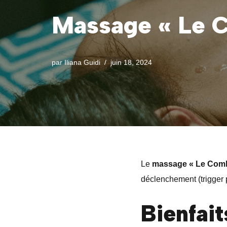
Massage « Le 
par
Iliana Guidi
juin 18, 2024
Le
massage « Le Com
déclenchement (trigger p
Bienfai