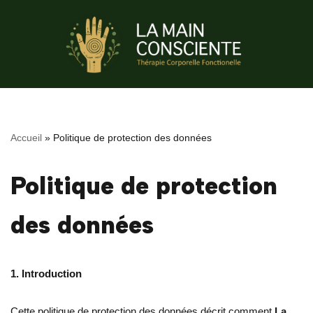
Aller
au
contenu
Accueil
»
Politique de protection des données
Politique de protection
des données
1. Introduction
Cette politique de protection des données décrit comment
La